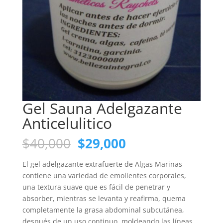
Gel Sauna Adelgazante
Anticelulitico
El
El
$
40,000
$
29,000
precio
precio
original
actual
El gel adelgazante extrafuerte de Algas Marinas
era:
es:
contiene una variedad de emolientes corporales,
$40,000.
$29,000.
una textura suave que es fácil de penetrar y
absorber, mientras se levanta y reafirma, quema
completamente la grasa abdominal subcutánea,
después de un uso continuo, moldeando las líneas