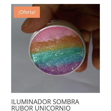
original
actual
era:
es:
¡Oferta!
$30,000.
$27,000.
ILUMINADOR SOMBRA
RUBOR UNICORNIO