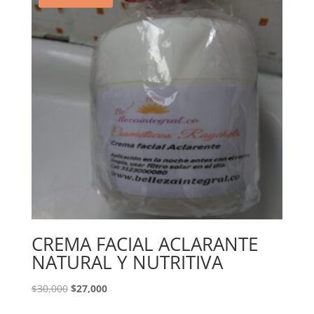
CREMA FACIAL ACLARANTE
NATURAL Y NUTRITIVA
El
El
$
30,000
$
27,000
precio
precio