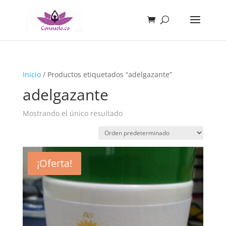
Inicio
/ Productos etiquetados “adelgazante”
adelgazante
Mostrando el único resultado
¡Oferta!