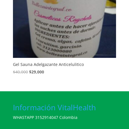
Gel Sauna Adelgazante Anticelulitico
El
El
$
40,000
$
29,000
precio
precio
original
actual
era:
es:
$40,000.
$29,000.
Información VitalHealth
WHASTAPP 3152914047 Colombia