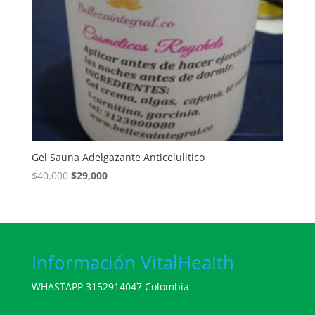
Gel Sauna Adelgazante Anticelulitico
El
El
$
40,000
$
29,000
precio
precio
original
actual
era:
es:
$40,000.
$29,000.
Información VitalHealth
WHASTAPP 3152914047 Colombia