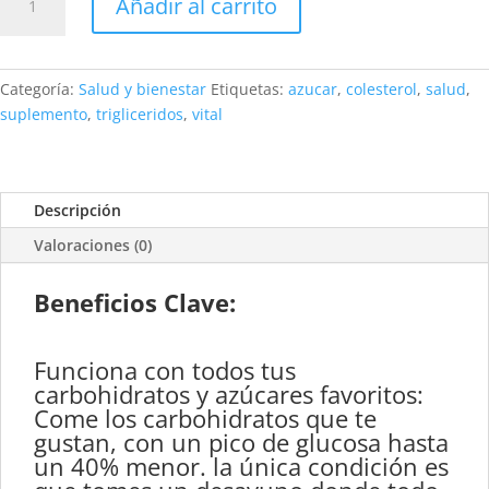
Añadir al carrito
Suplemento
Nutricional
cantidad
Categoría:
Salud y bienestar
Etiquetas:
azucar
,
colesterol
,
salud
,
suplemento
,
trigliceridos
,
vital
Descripción
Valoraciones (0)
Beneficios Clave:
Funciona con todos tus
carbohidratos y azúcares favoritos:
Come los carbohidratos que te
gustan, con un pico de glucosa hasta
un 40% menor. la única condición es