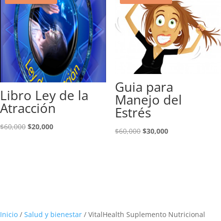
Guia para
Libro Ley de la
Manejo del
Atracción
Estrés
El
El
$
60,000
$
20,000
El
El
$
60,000
$
30,000
precio
precio
precio
precio
original
actual
original
actual
era:
es:
era:
es:
$60,000.
$20,000.
$60,000.
$30,000.
Inicio
/
Salud y bienestar
/ VitalHealth Suplemento Nutricional