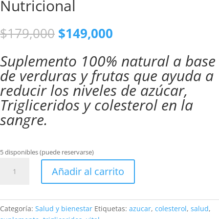
Nutricional
El
El
$
179,000
$
149,000
precio
precio
original
actual
Suplemento 100% natural a base
era:
es:
de verduras y frutas que ayuda a
$179,000.
$149,000.
reducir los niveles de azúcar,
Trigliceridos y colesterol en la
sangre.
5 disponibles (puede reservarse)
VitalHealth
Añadir al carrito
Suplemento
Nutricional
cantidad
Categoría:
Salud y bienestar
Etiquetas:
azucar
,
colesterol
,
salud
,