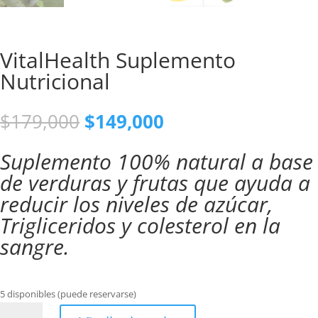
VitalHealth Suplemento
Nutricional
El
El
$
179,000
$
149,000
precio
precio
original
actual
Suplemento 100% natural a base
era:
es:
de verduras y frutas que ayuda a
$179,000.
$149,000.
reducir los niveles de azúcar,
Trigliceridos y colesterol en la
sangre.
5 disponibles (puede reservarse)
VitalHealth