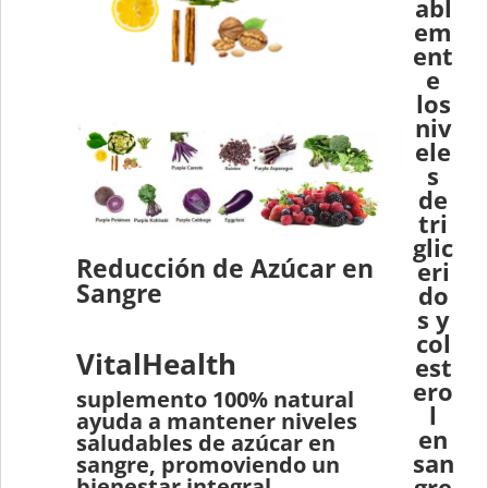
abl
em
ent
e
los
niv
ele
s
de
tri
glic
Reducción de Azúcar en
eri
Sangre
do
s y
col
VitalHealth
est
ero
suplemento 100% natural
l
ayuda a mantener niveles
en
saludables de azúcar en
san
sangre, promoviendo un
gre
bienestar integral.