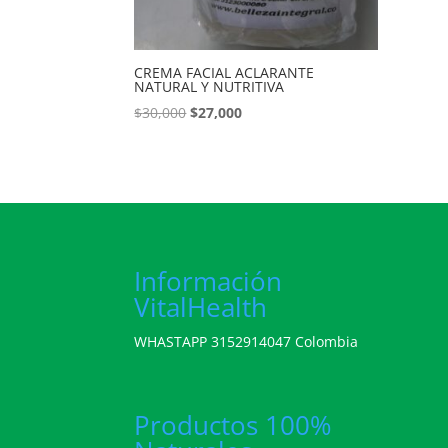
CREMA FACIAL ACLARANTE
NATURAL Y NUTRITIVA
El
El
$
30,000
$
27,000
precio
precio
original
actual
era:
es:
$30,000.
$27,000.
Información
VitalHealth
WHASTAPP 3152914047 Colombia
Productos 100%