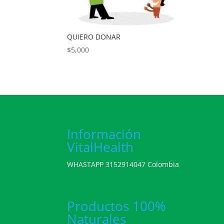
QUIERO DONAR
$
5,000
Información
VitalHealth
WHASTAPP 3152914047 Colombia
Productos 100%
Naturales